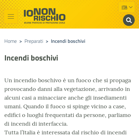
ITA
Vai al contenuto principale
Raggiungi il piè di pagina
Cerca nel sito
Io non rischio
Buone pratiche di Protezione Civile
Home
>
Preparati
>
Incendi boschivi
Incendi boschivi
Un incendio boschivo è un fuoco che si propaga
provocando danni alla vegetazione, arrivando in
alcuni casi a minacciare anche gli insediamenti
umani. Quando il fuoco si spinge vicino a case,
edifici o luoghi frequentati da persone, parliamo
di incendi di interfaccia.
Tutta l’Italia è interessata dal rischio di incendi