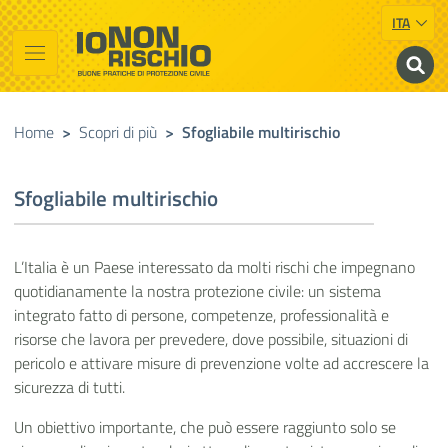
ITA
Vai al contenuto principale
Raggiungi il piè di pagina
Cerca nel sito
Io non rischio
Buone pratiche di Protezione Civile
Home
>
Scopri di più
>
Sfogliabile multirischio
Sfogliabile multirischio
L’Italia è un Paese interessato da molti rischi che impegnano
quotidianamente la nostra protezione civile: un sistema
integrato fatto di persone, competenze, professionalità e
risorse che lavora per prevedere, dove possibile, situazioni di
pericolo e attivare misure di prevenzione volte ad accrescere la
sicurezza di tutti.
Un obiettivo importante, che può essere raggiunto solo se